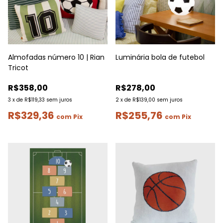
Almofadas número 10 | Rian
Luminária bola de futebol
Tricot
R$358,00
R$278,00
3
x
de
R$119,33
sem juros
2
x
de
R$139,00
sem juros
R$329,36
R$255,76
com
Pix
com
Pix