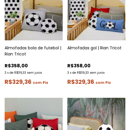
Almofadas bola de futebol |
Almofadas gol | Rian Tricot
Rian Tricot
R$358,00
R$358,00
3
x
de
R$119,33
sem juros
3
x
de
R$119,33
sem juros
R$329,36
R$329,36
com
Pix
com
Pix