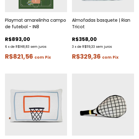
Playmat amarelinha campo
Almofadas basquete | Rian
de futebol - IN8
Tricot
R$893,00
R$358,00
6
x
de
R$148,83
sem juros
3
x
de
R$119,33
sem juros
R$821,56
R$329,36
com
Pix
com
Pix