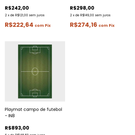
R$242,00
R$298,00
2
x
de
R$121,00
sem juros
2
x
de
R$149,00
sem juros
R$222,64
R$274,16
com
Pix
com
Pix
Playmat campo de futebol
- IN8
R$893,00