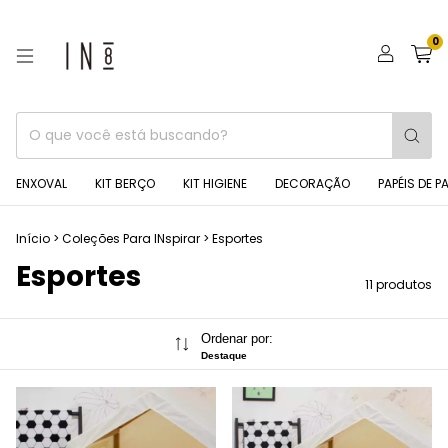
0
ENXOVAL
KIT BERÇO
KIT HIGIENE
DECORAÇÃO
PAPÉIS DE P
Início
>
Coleções Para INspirar
>
Esportes
Esportes
11 produtos
Ordenar por:
Destaque