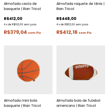
Almofada cesta de
Almofada raquete de tênis |
basquete | Rian Tricot
Rian Tricot
R$412,00
R$448,00
4
x
de
R$103,00
sem juros
4
x
de
R$112,00
sem juros
R$379,04
R$412,16
com
Pix
com
Pix
Almofada mini bola
Almofada bola de futebol
basquete | Rian Tricot
americano | Rian Tricot