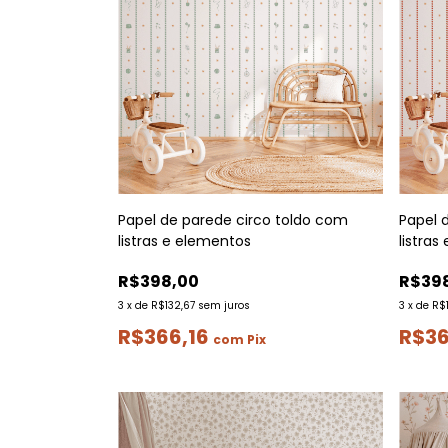
Papel de parede circo toldo com
Papel 
listras e elementos
listras
R$398,00
R$39
3
x
de
R$132,67
sem juros
3
x
de
R$
R$366,16
R$36
com
Pix