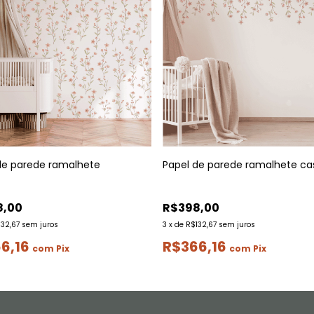
de parede ramalhete
Papel de parede ramalhete ca
8,00
R$398,00
132,67
sem juros
3
x
de
R$132,67
sem juros
6,16
R$366,16
com
Pix
com
Pix