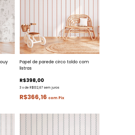
jouy
Papel de parede circo toldo com
listras
R$398,00
3
x
de
R$132,67
sem juros
R$366,16
com
Pix