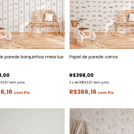
de parede barquinhos meia lua
Papel de parede carros
8,00
R$398,00
132,67
sem juros
3
x
de
R$132,67
sem juros
6,16
R$366,16
com
Pix
com
Pix