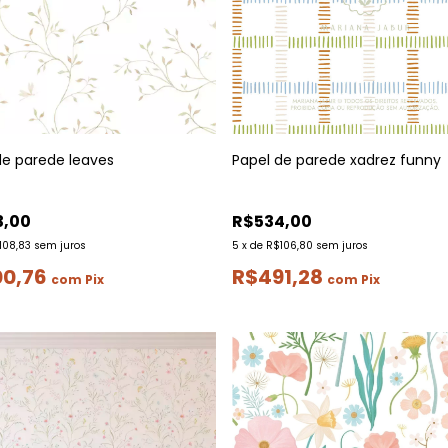
de parede leaves
Papel de parede xadrez funny
3,00
R$534,00
108,83
sem juros
5
x
de
R$106,80
sem juros
00,76
R$491,28
com
Pix
com
Pix