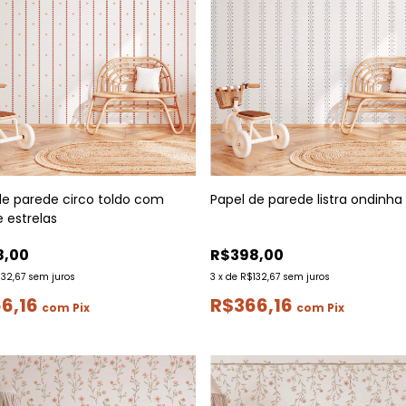
de parede circo toldo com
Papel de parede listra ondinha
 e estrelas
8,00
R$398,00
132,67
sem juros
3
x
de
R$132,67
sem juros
6,16
R$366,16
com
Pix
com
Pix