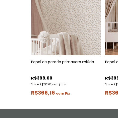
Papel de parede primavera miúda
Papel 
R$398,00
R$39
3
x
de
R$132,67
sem juros
3
x
de
R$
R$366,16
R$36
com
Pix