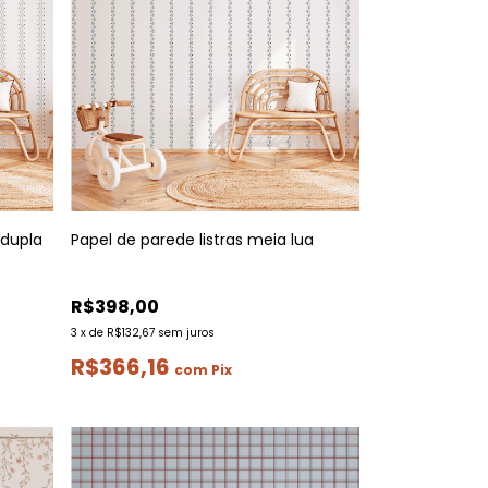
 dupla
Papel de parede listras meia lua
R$398,00
3
x
de
R$132,67
sem juros
R$366,16
com
Pix