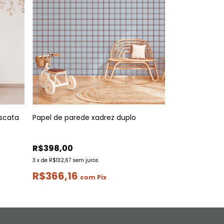
scata
Papel de parede xadrez duplo
R$398,00
3
x
de
R$132,67
sem juros
R$366,16
com
Pix