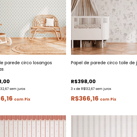
de parede circo losangos
Papel de parede circo toile de 
as
8,00
R$398,00
132,67
sem juros
3
x
de
R$132,67
sem juros
6,16
R$366,16
com
Pix
com
Pix