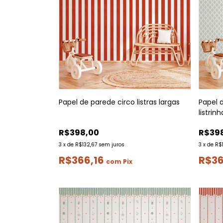
Papel de parede circo listras largas
Papel 
listrinh
R$398,00
R$39
3
x
de
R$132,67
sem juros
3
x
de
R$
R$366,16
R$36
com
Pix