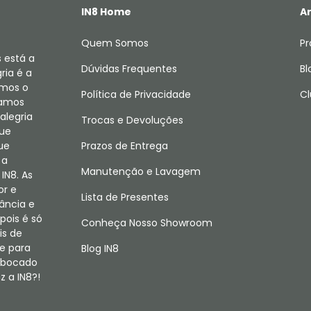
IN8 Home
Ar
Quem Somos
Pr
 está a
Dúvidas Frequentes
Bl
ria é a
amos o
Política de Privacidade
Cl
camos
alegria
Trocas e Devoluções
que
ue
Prazos de Entrega
 a
Manutenção e Lavagem
IN8. As
or e
Lista de Presentes
fância e
pois é só
Conheça Nosso Showroom
is de
e para
Blog IN8
m bocado
 a IN8?!