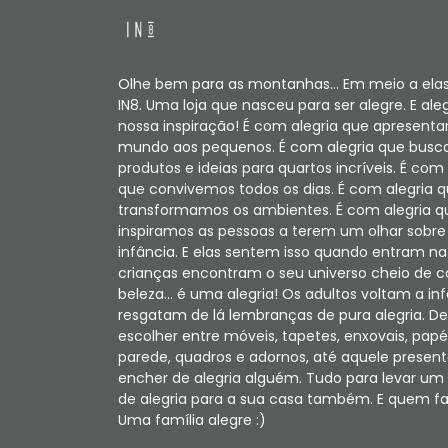
Olhe bem para as montanhas... Em meio a elas
IN8. Uma loja que nasceu para ser alegre. E aleg
nossa inspiração! É com alegria que apresent
mundo aos pequenos. É com alegria que bus
produtos e ideias para quartos incríveis. É com 
que convivemos todos os dias. É com alegria 
transformamos os ambientes. É com alegria q
inspiramos as pessoas a terem um olhar sobre
infância. E elas sentem isso quando entram na 
crianças encontram o seu universo cheio de c
beleza... é uma alegria! Os adultos voltam a in
resgatam de lá lembranças de pura alegria. De
escolher entre móveis, tapetes, enxovais, papé
parede, quadros e adornos, até aquele present
encher de alegria alguém. Tudo para levar u
de alegria para a sua casa também. E quem faz
Uma família alegre :)