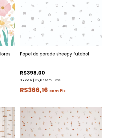
lores
Papel de parede sheepy futebol
R$398,00
3
x
de
R$132,67
sem juros
R$366,16
com
Pix