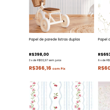
Papel de parede listras duplas
Papel 
R$398,00
R$65
3
x
de
R$132,67
sem juros
6
x
de
R$
R$366,16
R$6
com
Pix