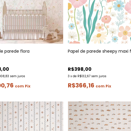
Papel de parede sheepy maxi f
de parede flora
R$398,00
3,00
3
x
de
R$132,67
sem juros
108,83
sem juros
R$366,16
00,76
com
Pix
com
Pix