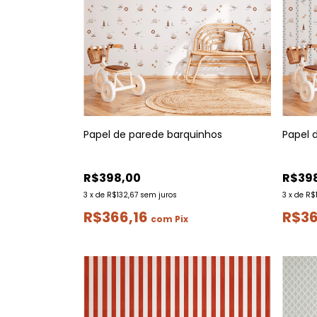
Papel de parede barquinhos
Papel 
R$398,00
R$39
3
x
de
R$132,67
sem juros
3
x
de
R$
R$366,16
R$36
com
Pix