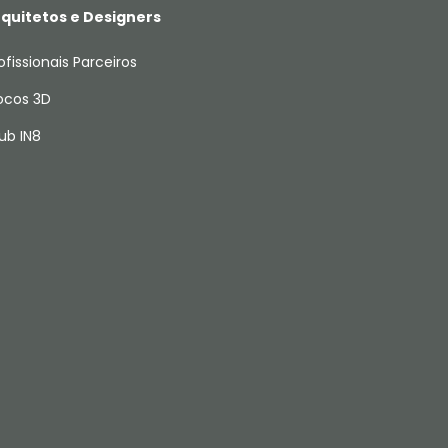
quitetos e Designers
ofissionais Parceiros
ocos 3D
ub IN8