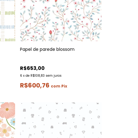
Papel de parede blossom
R$653,00
6
x
de
R$108,83
sem juros
R$600,76
com
Pix