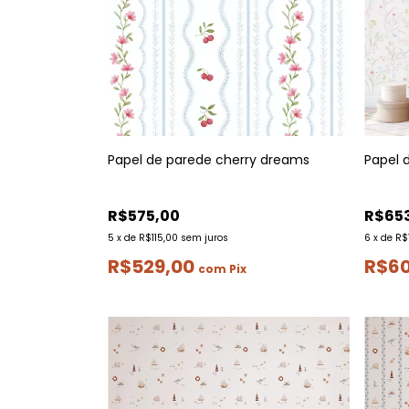
Papel de parede cherry dreams
Papel 
R$575,00
R$65
5
x
de
R$115,00
sem juros
6
x
de
R$
R$529,00
R$6
com
Pix