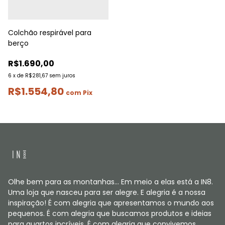
Colchão respirável para
berço
R$1.690,00
6
x
de
R$281,67
sem juros
R$1.554,80
com
Pix
Olhe bem para as montanhas... Em meio a elas está a IN8.
Uma loja que nasceu para ser alegre. E alegria é a nossa
inspiração! É com alegria que apresentamos o mundo aos
pequenos. É com alegria que buscamos produtos e ideias
para quartos incríveis. É com alegria que convivemos