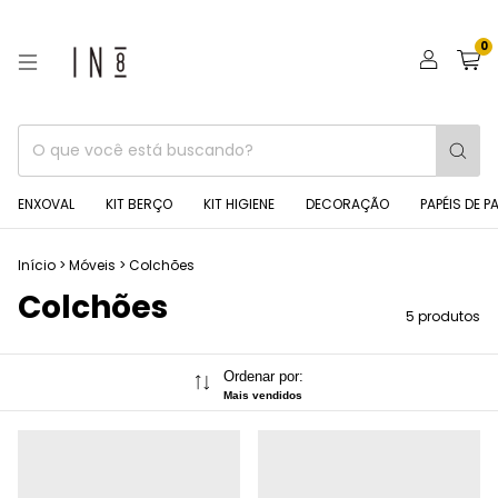
0
ENXOVAL
KIT BERÇO
KIT HIGIENE
DECORAÇÃO
PAPÉIS DE P
Início
>
Móveis
>
Colchões
Colchões
5 produtos
Ordenar por:
Mais vendidos