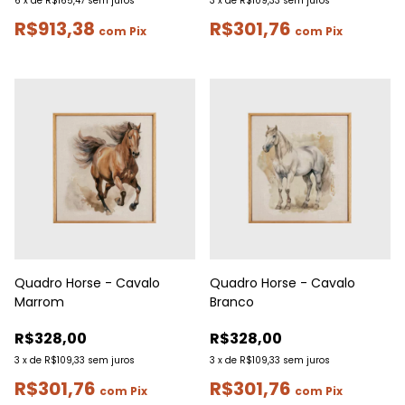
6
x
de
R$165,47
sem juros
3
x
de
R$109,33
sem juros
R$913,38
R$301,76
com
Pix
com
Pix
Quadro Horse - Cavalo
Quadro Horse - Cavalo
Marrom
Branco
R$328,00
R$328,00
3
x
de
R$109,33
sem juros
3
x
de
R$109,33
sem juros
R$301,76
R$301,76
com
Pix
com
Pix