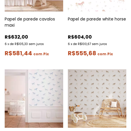
Papel de parede cavalos
Papel de parede white horse
maxi
R$632,00
R$604,00
6
x
de
R$105,33
sem juros
6
x
de
R$100,67
sem juros
R$581,44
R$555,68
com
Pix
com
Pix