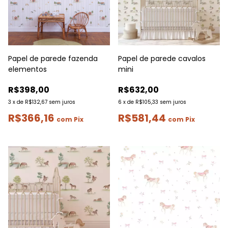
Papel de parede fazenda
Papel de parede cavalos
elementos
mini
R$398,00
R$632,00
3
x
de
R$132,67
sem juros
6
x
de
R$105,33
sem juros
R$366,16
R$581,44
com
Pix
com
Pix