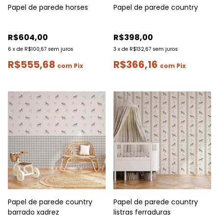
Papel de parede horses
Papel de parede country
R$604,00
R$398,00
6
x
de
R$100,67
sem juros
3
x
de
R$132,67
sem juros
R$555,68
R$366,16
com
Pix
com
Pix
Papel de parede country
Papel de parede country
barrado xadrez
listras ferraduras