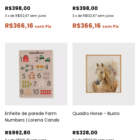
R$398,00
R$398,00
3
x
de
R$132,67
sem juros
3
x
de
R$132,67
sem juros
R$366,16
R$366,16
com
Pix
com
Pix
Enfeite de parede Farm
Quadro Horse - Busto
Numbers | Lorena Canals
R$992,80
R$328,00