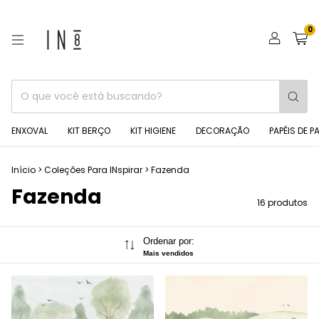
0
ENXOVAL
KIT BERÇO
KIT HIGIENE
DECORAÇÃO
PAPÉIS DE P
Início
>
Coleções Para INspirar
>
Fazenda
Fazenda
16 produtos
Ordenar por:
Mais vendidos