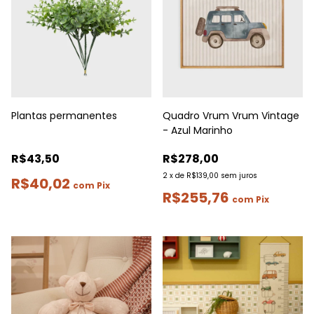
Plantas permanentes
Quadro Vrum Vrum Vintage
- Azul Marinho
R$43,50
R$278,00
2
x
de
R$139,00
sem juros
R$40,02
com
Pix
R$255,76
com
Pix