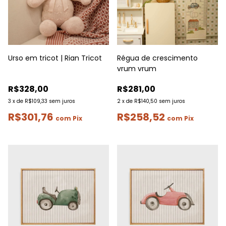
Urso em tricot | Rian Tricot
Régua de crescimento
vrum vrum
R$328,00
R$281,00
3
x
de
R$109,33
sem juros
2
x
de
R$140,50
sem juros
R$301,76
R$258,52
com
Pix
com
Pix