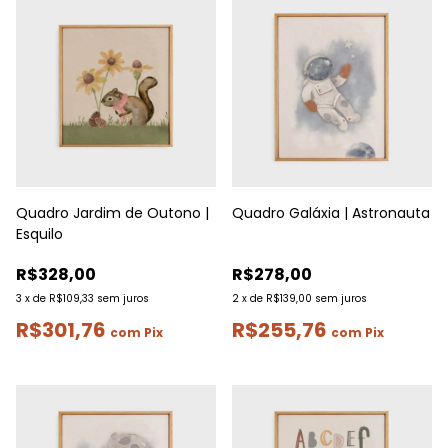
Quadro Jardim de Outono |
Quadro Galáxia | Astronauta
Esquilo
R$328,00
R$278,00
3
x
de
R$109,33
sem juros
2
x
de
R$139,00
sem juros
R$301,76
R$255,76
com
Pix
com
Pix