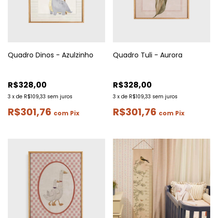
Quadro Dinos - Azulzinho
Quadro Tuli - Aurora
R$328,00
R$328,00
3
x
de
R$109,33
sem juros
3
x
de
R$109,33
sem juros
R$301,76
R$301,76
com
Pix
com
Pix