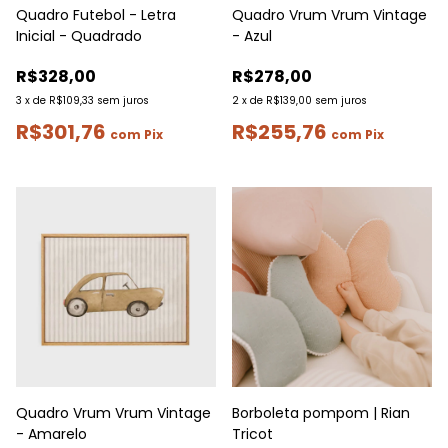
Quadro Futebol - Letra
Quadro Vrum Vrum Vintage
Inicial - Quadrado
- Azul
R$328,00
R$278,00
3
x
de
R$109,33
sem juros
2
x
de
R$139,00
sem juros
R$301,76
R$255,76
com
Pix
com
Pix
Quadro Vrum Vrum Vintage
Borboleta pompom | Rian
- Amarelo
Tricot