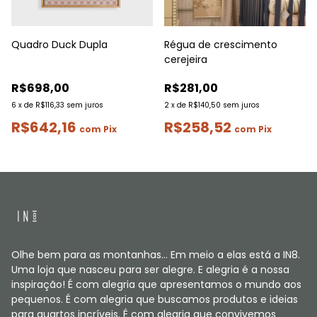
Quadro Duck Dupla
Régua de crescimento
cerejeira
R$698,00
R$281,00
6
x
de
R$116,33
sem juros
2
x
de
R$140,50
sem juros
R$642,16
R$258,52
com
Pix
com
Pix
Olhe bem para as montanhas... Em meio a elas está a IN8.
Uma loja que nasceu para ser alegre. E alegria é a nossa
inspiração! É com alegria que apresentamos o mundo aos
pequenos. É com alegria que buscamos produtos e ideias
para quartos incríveis. É com alegria que convivemos