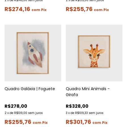
2
x
de
R$149,00
sem juros
2
x
de
R$139,00
sem juros
R$274,16
R$255,76
com
Pix
com
Pix
Quadro Galáxia | Foguete
Quadro Mini Animals -
Girafa
R$278,00
R$328,00
2
x
de
R$139,00
sem juros
3
x
de
R$109,33
sem juros
R$255,76
R$301,76
com
Pix
com
Pix