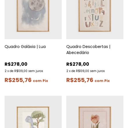
Quadro Galáxia | Lua
Quadro Descobertas |
Abecedário
R$278,00
R$278,00
2
x
de
R$139,00
sem juros
2
x
de
R$139,00
sem juros
R$255,76
R$255,76
com
Pix
com
Pix