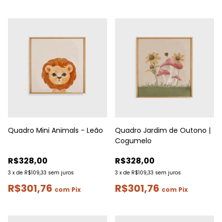
Quadro Mini Animals - Leão
Quadro Jardim de Outono |
Cogumelo
R$328,00
R$328,00
3
x
de
R$109,33
sem juros
3
x
de
R$109,33
sem juros
R$301,76
R$301,76
com
Pix
com
Pix