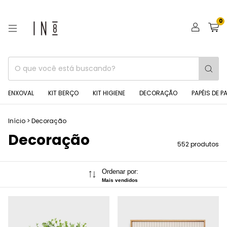
0
ENXOVAL
KIT BERÇO
KIT HIGIENE
DECORAÇÃO
PAPÉIS DE P
Início
>
Decoração
Decoração
552 produtos
Ordenar por:
Mais vendidos