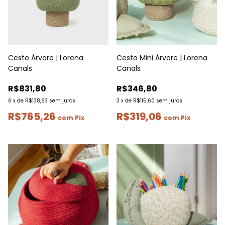
Cesto Árvore | Lorena
Cesto Mini Árvore | Lorena
Canals
Canals
R$831,80
R$346,80
6
x
de
R$138,63
sem juros
3
x
de
R$115,60
sem juros
R$765,26
R$319,06
com
Pix
com
Pix