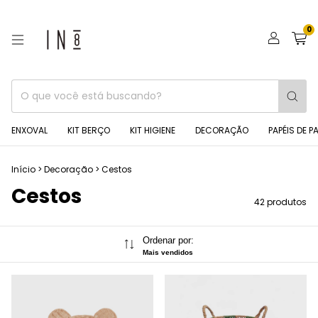
0
ENXOVAL
KIT BERÇO
KIT HIGIENE
DECORAÇÃO
PAPÉIS DE P
Início
>
Decoração
>
Cestos
Cestos
42 produtos
Ordenar por:
Mais vendidos