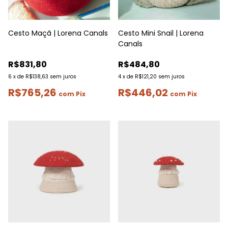
Cesto Maçã | Lorena Canals
Cesto Mini Snail | Lorena
Canals
R$831,80
R$484,80
6
x
de
R$138,63
sem juros
4
x
de
R$121,20
sem juros
R$765,26
R$446,02
com
Pix
com
Pix