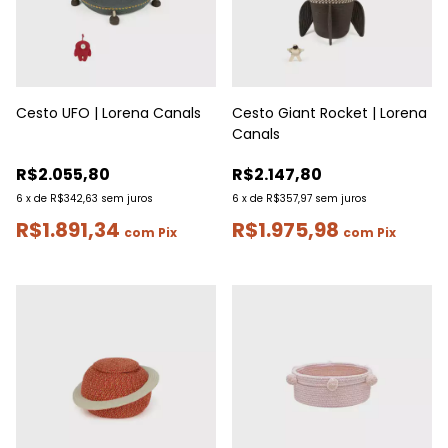
Cesto UFO | Lorena Canals
Cesto Giant Rocket | Lorena
Canals
R$2.055,80
R$2.147,80
6
x
de
R$342,63
sem juros
6
x
de
R$357,97
sem juros
R$1.891,34
R$1.975,98
com
Pix
com
Pix