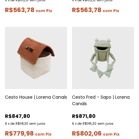
6
x
de
R$102,13
sem juros
6
x
de
R$102,13
sem juros
R$563,78
R$563,78
com
Pix
com
Pix
Cesto House | Lorena Canals
Cesto Fred - Sapo | Lorena
Canals
R$847,80
R$871,80
6
x
de
R$141,30
sem juros
6
x
de
R$145,30
sem juros
R$779,98
R$802,06
com
Pix
com
Pix