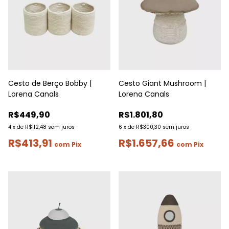
Cesto de Berço Bobby |
Cesto Giant Mushroom |
Lorena Canals
Lorena Canals
R$449,90
R$1.801,80
4
x
de
R$112,48
sem juros
6
x
de
R$300,30
sem juros
R$413,91
R$1.657,66
com
Pix
com
Pix