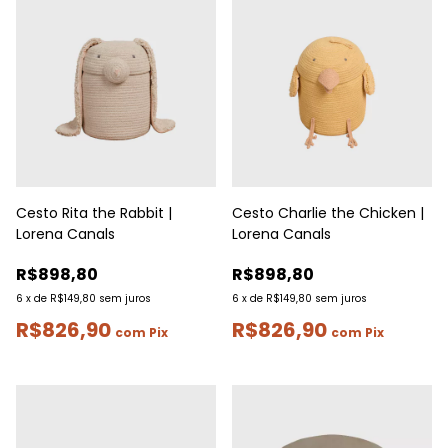
Cesto Rita the Rabbit |
Cesto Charlie the Chicken |
Lorena Canals
Lorena Canals
R$898,80
R$898,80
6
x
de
R$149,80
sem juros
6
x
de
R$149,80
sem juros
R$826,90
R$826,90
com
Pix
com
Pix