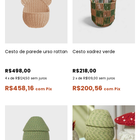
Cesto de parede urso rattan
Cesto xadrez verde
R$498,00
R$218,00
4
x
de
R$124,50
sem juros
2
x
de
R$109,00
sem juros
R$458,16
R$200,56
com
Pix
com
Pix