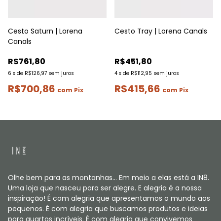
Cesto Saturn | Lorena
Cesto Tray | Lorena Canals
Canals
R$761,80
R$451,80
6
x
de
R$126,97
sem juros
4
x
de
R$112,95
sem juros
R$700,86
R$415,66
com
Pix
com
Pix
Olhe bem para as montanhas... Em meio a elas está a IN8.
Uma loja que nasceu para ser alegre. E alegria é a nossa
inspiração! É com alegria que apresentamos o mundo aos
pequenos. É com alegria que buscamos produtos e ideias
para quartos incríveis. É com alegria que convivemos