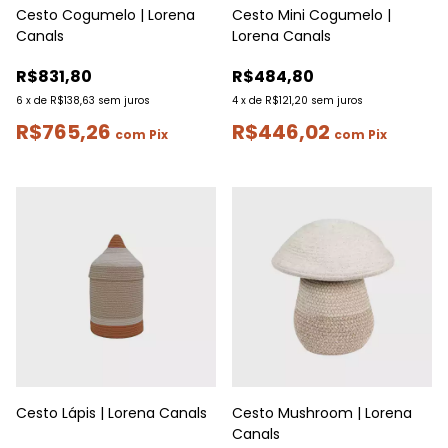
Cesto Cogumelo | Lorena
Cesto Mini Cogumelo |
Canals
Lorena Canals
R$831,80
R$484,80
6
x
de
R$138,63
sem juros
4
x
de
R$121,20
sem juros
R$765,26
R$446,02
com
Pix
com
Pix
Cesto Lápis | Lorena Canals
Cesto Mushroom | Lorena
Canals