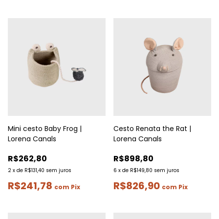
Mini cesto Baby Frog |
Cesto Renata the Rat |
Lorena Canals
Lorena Canals
R$262,80
R$898,80
2
x
de
R$131,40
sem juros
6
x
de
R$149,80
sem juros
R$241,78
R$826,90
com
Pix
com
Pix