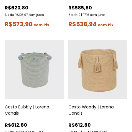
R$623,80
R$585,80
6
x
de
R$103,97
sem juros
5
x
de
R$117,16
sem juros
R$573,90
R$538,94
com
Pix
com
Pix
Cesto Bubbly | Lorena
Cesto Woody | Lorena
Canals
Canals
R$612,80
R$612,80