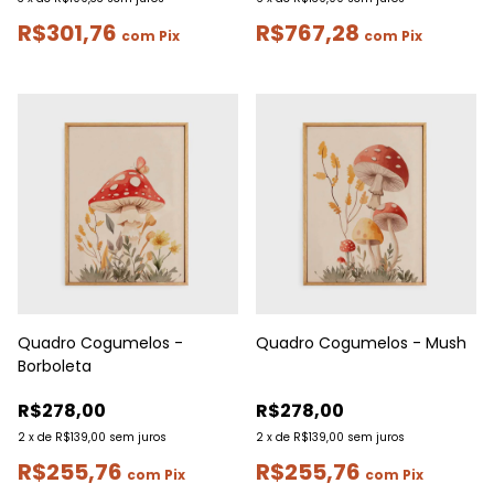
R$301,76
R$767,28
com
Pix
com
Pix
Quadro Cogumelos -
Quadro Cogumelos - Mush
Borboleta
R$278,00
R$278,00
2
x
de
R$139,00
sem juros
2
x
de
R$139,00
sem juros
R$255,76
R$255,76
com
Pix
com
Pix