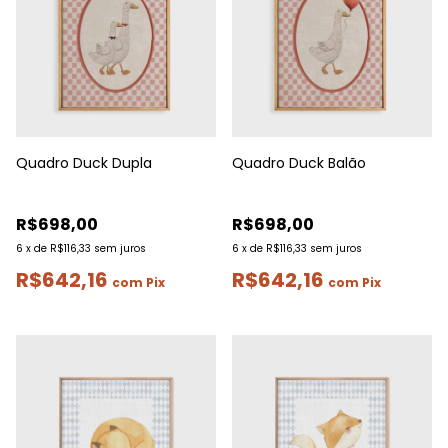
Quadro Duck Dupla
Quadro Duck Balão
R$698,00
R$698,00
6
x
de
R$116,33
sem juros
6
x
de
R$116,33
sem juros
R$642,16
R$642,16
com
Pix
com
Pix