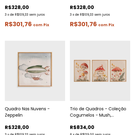
R$328,00
R$328,00
3
x
de
R$109,33
sem juros
3
x
de
R$109,33
sem juros
R$301,76
R$301,76
com
Pix
com
Pix
Quadro Nas Nuvens -
Trio de Quadros - Coleção
Zeppelin
Cogumelos - Mush,
Borboleta e Cogumelos | A4
R$328,00
R$834,00
3
x
de
R$109,33
sem juros
6
x
de
R$139,00
sem juros