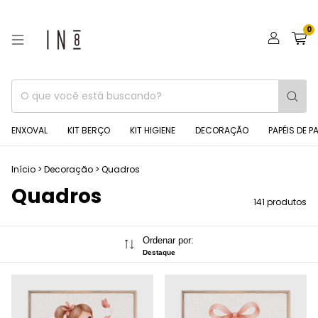
0
ENXOVAL
KIT BERÇO
KIT HIGIENE
DECORAÇÃO
PAPÉIS DE P
Início
>
Decoração
>
Quadros
Quadros
141 produtos
Ordenar por:
Destaque