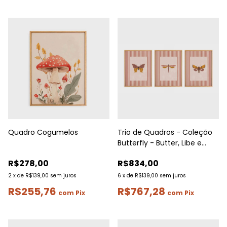
Quadro Cogumelos
Trio de Quadros - Coleção
Butterfly - Butter, Libe e
Terfly | A4
R$278,00
R$834,00
2
x
de
R$139,00
sem juros
6
x
de
R$139,00
sem juros
R$255,76
R$767,28
com
Pix
com
Pix