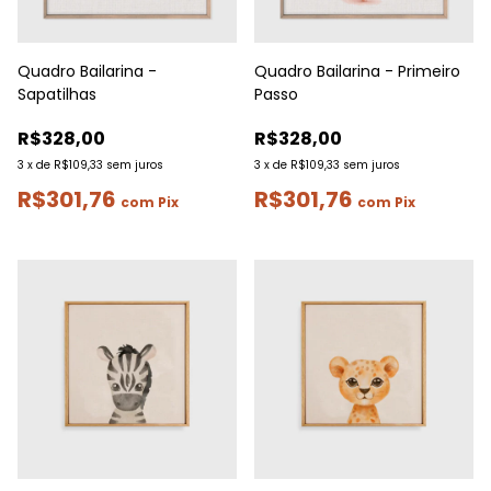
Quadro Bailarina -
Quadro Bailarina - Primeiro
Sapatilhas
Passo
R$328,00
R$328,00
3
x
de
R$109,33
sem juros
3
x
de
R$109,33
sem juros
R$301,76
R$301,76
com
Pix
com
Pix