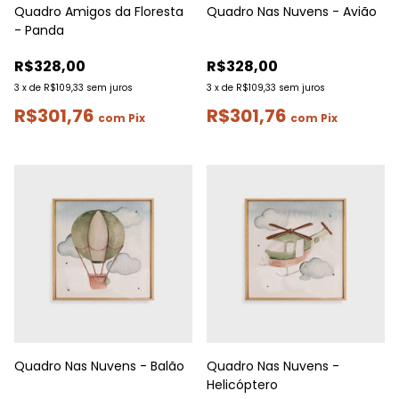
Quadro Amigos da Floresta
Quadro Nas Nuvens - Avião
- Panda
R$328,00
R$328,00
3
x
de
R$109,33
sem juros
3
x
de
R$109,33
sem juros
R$301,76
R$301,76
com
Pix
com
Pix
Quadro Nas Nuvens - Balão
Quadro Nas Nuvens -
Helicóptero