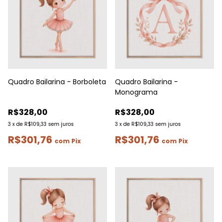
Quadro Bailarina - Borboleta
Quadro Bailarina -
Monograma
R$328,00
R$328,00
3
x
de
R$109,33
sem juros
3
x
de
R$109,33
sem juros
R$301,76
R$301,76
com
Pix
com
Pix