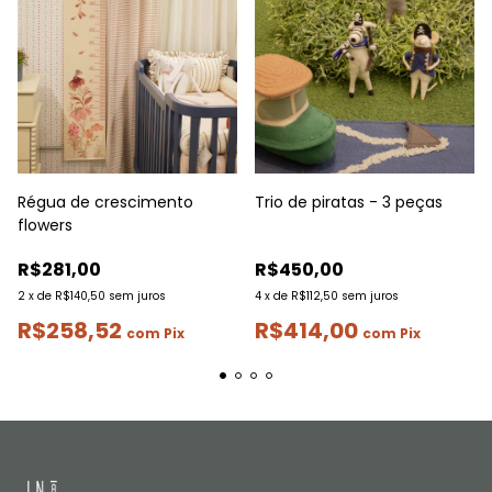
Régua de crescimento
Trio de piratas - 3 peças
flowers
R$281,00
R$450,00
2
x
de
R$140,50
sem juros
4
x
de
R$112,50
sem juros
R$258,52
R$414,00
com
Pix
com
Pix