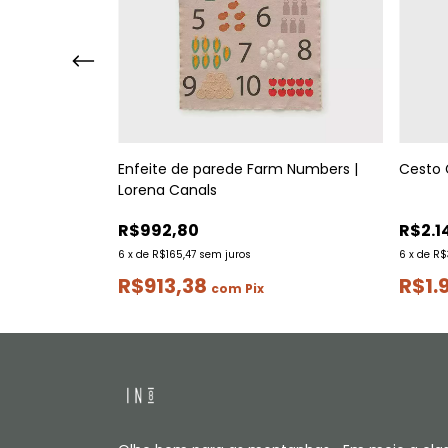
na Canals
Enfeite de parede Farm Numbers |
Cesto 
Lorena Canals
R$992,80
R$2.1
6
x
de
R$165,47
sem juros
6
x
de
R$
R$913,38
R$1.
com
Pix