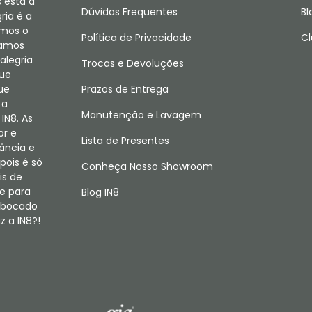
 está a
Dúvidas Frequentes
Bl
ria é a
amos o
Política de Privacidade
Cl
camos
alegria
Trocas e Devoluções
que
ue
Prazos de Entrega
 a
Manutenção e Lavagem
IN8. As
or e
Lista de Presentes
fância e
pois é só
Conheça Nosso Showroom
is de
e para
Blog IN8
m bocado
 a IN8?!