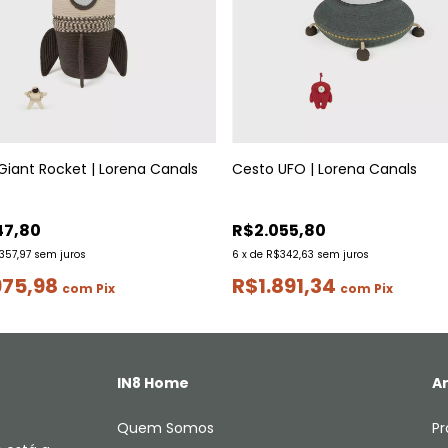
Giant Rocket | Lorena Canals
Cesto UFO | Lorena Canals
47,80
R$2.055,80
357,97
sem juros
6
x
de
R$342,63
sem juros
975,98
R$1.891,34
com
Pix
com
Pix
IN8 Home
Ar
Quem Somos
Pr