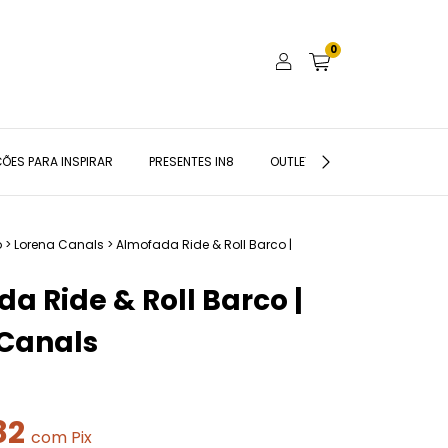
0
ÕES PARA INSPIRAR
PRESENTES IN8
OUTLET
BLOG IN8
o
>
Lorena Canals
>
Almofada Ride & Roll Barco |
a Ride & Roll Barco |
 Canals
82
com
Pix