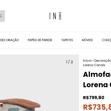
DECORAÇÃO
PAPÉIS DE PAREDE
TAPETES
MÓVEIS
COLEÇ
Início
>
Decoraçã
1
/
2
Lorena Canals
Almofad
Lorena
R$799,80
R$735,