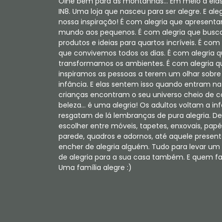
Olhe bem para as montanhas... Em meio a elas
IN8. Uma loja que nasceu para ser alegre. E aleg
nossa inspiração! É com alegria que apresent
mundo aos pequenos. É com alegria que bus
produtos e ideias para quartos incríveis. É com 
que convivemos todos os dias. É com alegria 
transformamos os ambientes. É com alegria q
inspiramos as pessoas a terem um olhar sobre
infância. E elas sentem isso quando entram na 
crianças encontram o seu universo cheio de c
beleza... é uma alegria! Os adultos voltam a in
resgatam de lá lembranças de pura alegria. De
escolher entre móveis, tapetes, enxovais, papé
parede, quadros e adornos, até aquele present
encher de alegria alguém. Tudo para levar u
de alegria para a sua casa também. E quem faz
Uma família alegre :)