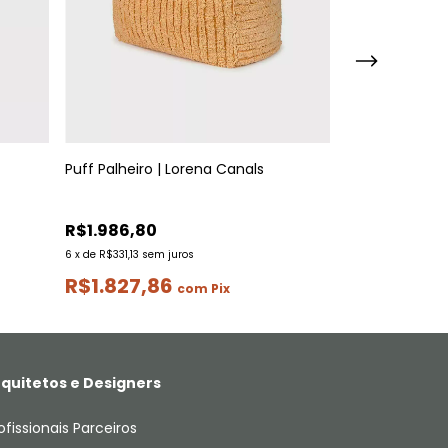
Puff Palheiro | Lorena Canals
Cesto Tray | L
R$1.986,80
R$451,80
6
x
de
R$331,13
sem juros
4
x
de
R$112,95
sem
R$1.827,86
R$415,66
com
Pix
quitetos e Designers
ofissionais Parceiros