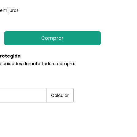
sem juros
rotegida
s cuidados durante toda a compra.
EP:
Alterar CEP
Calcular