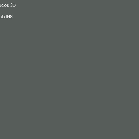
ocos 3D
ub IN8