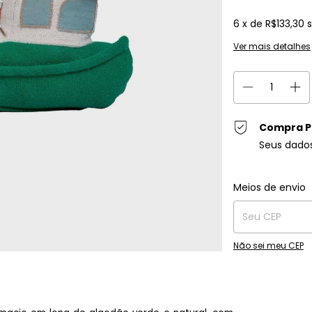
6
x de
R$133,30
Ver mais detalhes
Compra P
Seus dado
Entregas para o C
Meios de envio
Não sei meu CEP