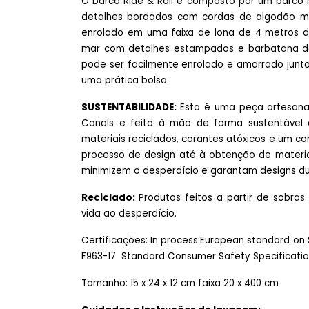
O barco Ride & Roll é composto por um barco 
detalhes bordados com cordas de algodão ma
enrolado em uma faixa de lona de 4 metros d
mar com detalhes estampados e barbatana de
pode ser facilmente enrolado e amarrado jun
uma prática bolsa.
SUSTENTABILIDADE:
Esta é uma peça artesana
Canals e feita à mão de forma sustentável em
materiais reciclados, corantes atóxicos e um 
processo de design até à obtenção de materi
minimizem o desperdício e garantam designs du
Reciclado:
Produtos feitos a partir de sobra
vida ao desperdício.
Certificações: In process:European standard on S
F963-17 Standard Consumer Safety Specificatio
Tamanho: 15 x 24 x 12 cm faixa 20 x 400 cm