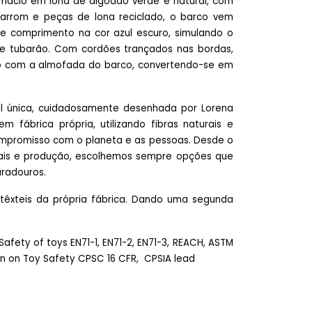
macio em lona de algodão verde e natural, com
rrom e peças de lona reciclado, o barco vem
e comprimento na cor azul escuro, simulando o
 tubarão. Com cordões trançados nas bordas,
to com a almofada do barco, convertendo-se em
l única, cuidadosamente desenhada por Lorena
 fábrica própria, utilizando fibras naturais e
compromisso com o planeta e as pessoas. Desde o
ais e produção, escolhemos sempre opções que
radouros.
s têxteis da própria fábrica. Dando uma segunda
afety of toys EN71-1, EN71-2, EN71-3, REACH, ASTM
n on Toy Safety CPSC 16 CFR, CPSIA lead