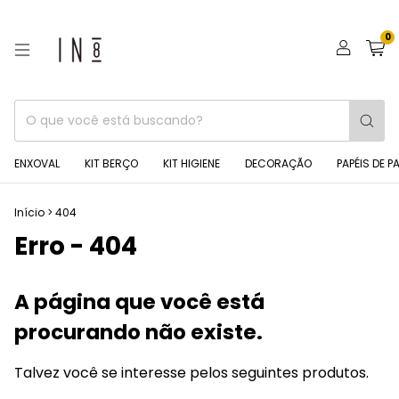
0
ENXOVAL
KIT BERÇO
KIT HIGIENE
DECORAÇÃO
PAPÉIS DE P
Início
>
404
Erro - 404
A página que você está
procurando não existe.
Talvez você se interesse pelos seguintes produtos.