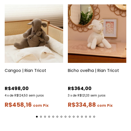
Cangoo | Rian Tricot
Bicho ovelha | Rian Tricot
R$498,00
R$364,00
4
x
de
R$124,50
sem juros
3
x
de
R$121,33
sem juros
R$458,16
R$334,88
com
Pix
com
Pix