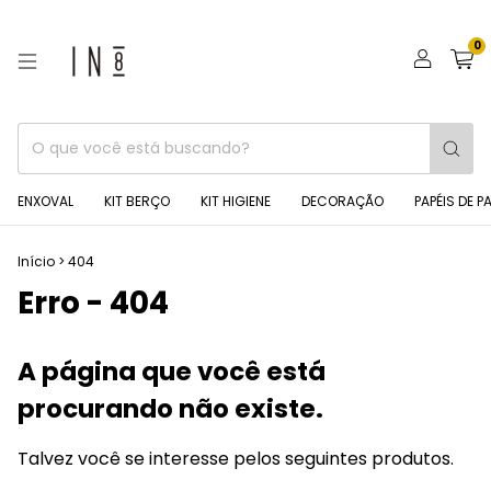
0
ENXOVAL
KIT BERÇO
KIT HIGIENE
DECORAÇÃO
PAPÉIS DE P
Início
>
404
Erro - 404
A página que você está
procurando não existe.
Talvez você se interesse pelos seguintes produtos.