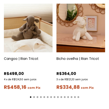
Cangoo | Rian Tricot
Bicho ovelha | Rian Tricot
R$498,00
R$364,00
4
x
de
R$124,50
sem juros
3
x
de
R$121,33
sem juros
R$458,16
R$334,88
com
Pix
com
Pix