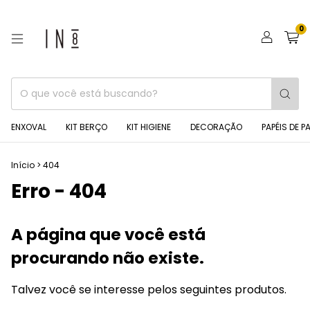
0
ENXOVAL
KIT BERÇO
KIT HIGIENE
DECORAÇÃO
PAPÉIS DE P
Início
>
404
Erro - 404
A página que você está
procurando não existe.
Talvez você se interesse pelos seguintes produtos.