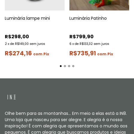
Luminária lampe mini
Luminária Patinho
R$298,00
R$799,90
2
x
de
R$149,00
sem juros
6
x
de
R$133,32
sem juros
R$274,16
R$735,91
com
Pix
com
Pix
Olhe bem para as montanhas... Em meio a elas está a IN8.
Uma loja que nasceu para ser alegre. E alegria é a nossa
inspiração! É com alegria que apresentamos o mundo aos
pequenos. É com alegria que buscamos produtos e ideias