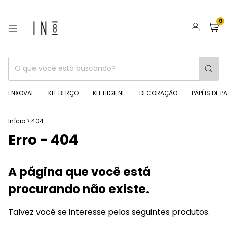
0
ENXOVAL
KIT BERÇO
KIT HIGIENE
DECORAÇÃO
PAPÉIS DE P
Início
>
404
Erro - 404
A página que você está
procurando não existe.
Talvez você se interesse pelos seguintes produtos.