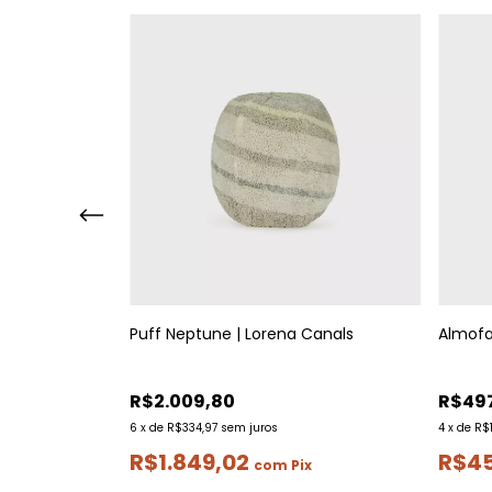
r System |
Puff Neptune | Lorena Canals
Almofa
R$2.009,80
R$49
6
x
de
R$334,97
sem juros
4
x
de
R$
R$1.849,02
R$4
com
Pix