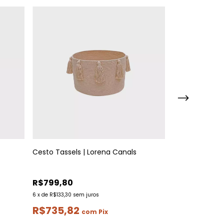
Cesto Tassels | Lorena Canals
Cesto Giant Ro
R$799,80
R$2.147,80
6
x
de
R$133,30
sem juros
6
x
de
R$357,97
sem
R$735,82
R$1.975,9
com
Pix