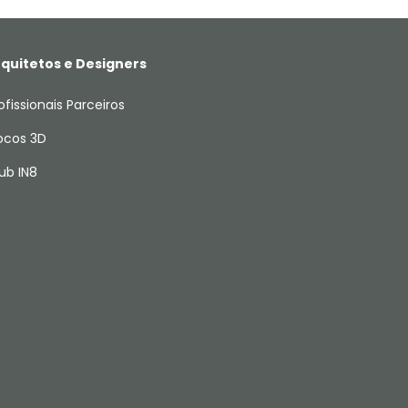
quitetos e Designers
ofissionais Parceiros
ocos 3D
ub IN8