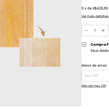
6
x de
R$426,65
Ver mais detalhes
Compra P
Seus dado
Entregas para o C
Meios de envio
Não sei meu CEP