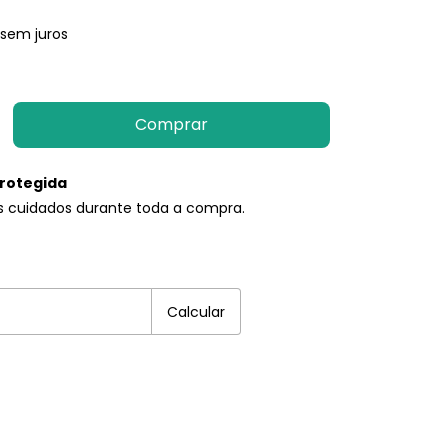
sem juros
rotegida
s cuidados durante toda a compra.
EP:
Alterar CEP
Calcular