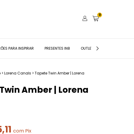
0
ÕES PARA INSPIRAR
PRESENTES IN8
OUTLET
BLOG IN8
o
>
Lorena Canals
>
Tapete Twin Amber | Lorena
Twin Amber | Lorena
,11
com
Pix