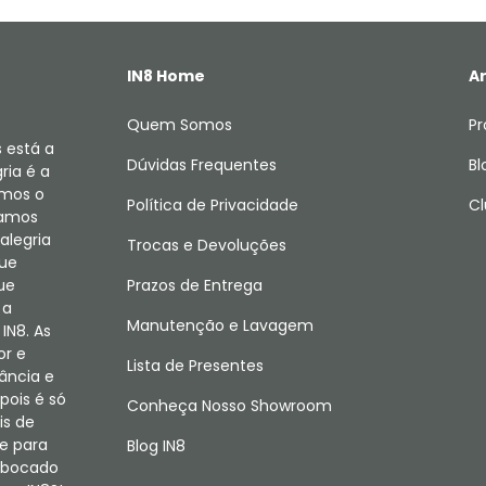
IN8 Home
Ar
Quem Somos
Pr
 está a
Dúvidas Frequentes
Bl
ria é a
amos o
Política de Privacidade
Cl
camos
alegria
Trocas e Devoluções
que
ue
Prazos de Entrega
 a
Manutenção e Lavagem
IN8. As
or e
Lista de Presentes
fância e
pois é só
Conheça Nosso Showroom
is de
e para
Blog IN8
m bocado