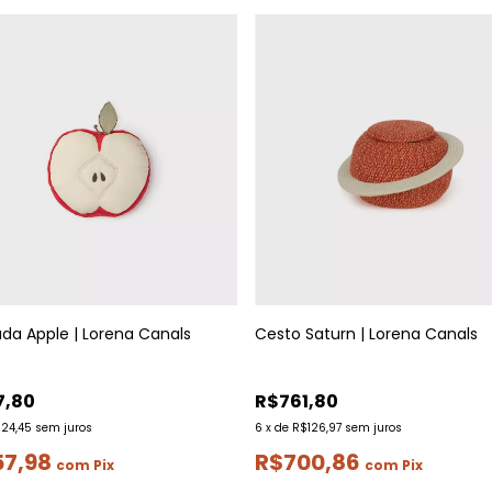
da Apple | Lorena Canals
Cesto Saturn | Lorena Canals
7,80
R$761,80
124,45
sem juros
6
x
de
R$126,97
sem juros
57,98
R$700,86
com
Pix
com
Pix