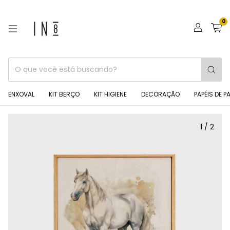
0
ENXOVAL
KIT BERÇO
KIT HIGIENE
DECORAÇÃO
PAPÉIS DE P
1
/
2