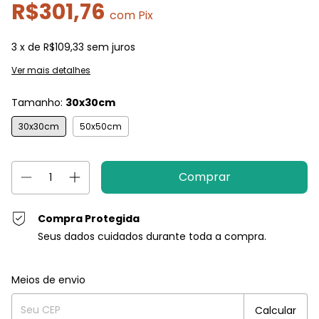
R$301,76
com
Pix
3
x de
R$109,33
sem juros
Ver mais detalhes
Tamanho:
30x30cm
30x30cm
50x50cm
Compra Protegida
Seus dados cuidados durante toda a compra.
Entregas para o CEP:
Alterar CEP
Meios de envio
Calcular