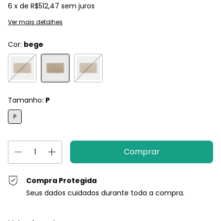
6
x de
R$512,47
sem juros
Ver mais detalhes
Cor:
bege
Tamanho:
P
P
Compra Protegida
Seus dados cuidados durante toda a compra.
Entregas para o CEP:
Alterar CEP