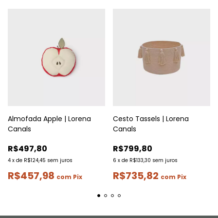
Almofada Apple | Lorena
Cesto Tassels | Lorena
Canals
Canals
R$497,80
R$799,80
4
x
de
R$124,45
sem juros
6
x
de
R$133,30
sem juros
R$457,98
R$735,82
com
Pix
com
Pix