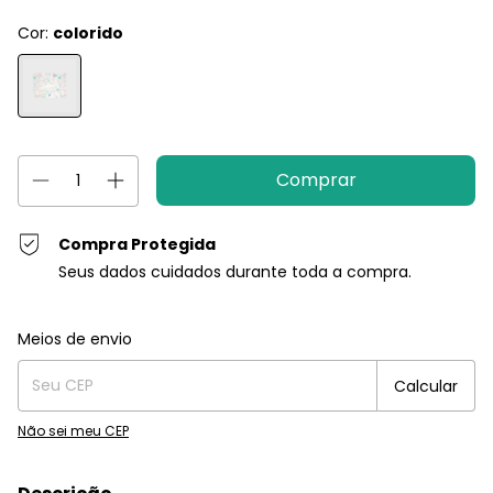
Cor:
colorido
Compra Protegida
Seus dados cuidados durante toda a compra.
Entregas para o CEP:
Alterar CEP
Meios de envio
Calcular
Não sei meu CEP