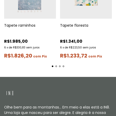
Tapete raminhos
Tapete floresta
R$1.985,00
R$1.341,00
6
x
de
R$330,83
sem juros
6
x
de
R$223,50
sem juros
R$1.826,20
R$1.233,72
com
Pix
com
Pix
Olhe bem para as montanhas... Em meio a elas está a IN8.
Uma loja que nasceu para ser alegre. E alegria é a nossa