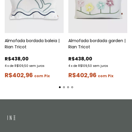
Almofada bordada baleia |
Almofada bordada garden |
Rian Tricot
Rian Tricot
R$438,00
R$438,00
4
x
de
R$109,50
sem juros
4
x
de
R$109,50
sem juros
R$402,96
R$402,96
com
Pix
com
Pix