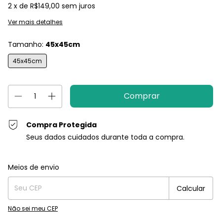
2
x de
R$149,00
sem juros
Ver mais detalhes
Tamanho:
45x45cm
45x45cm
Compra Protegida
Seus dados cuidados durante toda a compra.
Entregas para o CEP:
Alterar CEP
Meios de envio
Calcular
Não sei meu CEP