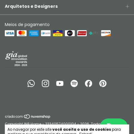
Arquitetos e Designers
Meios de pagamento
Copyright IN8 Home - 23340574000104 - 2026. Todos os direitos
Olá
reservados.
Ao navegar por este site
você aceita o uso de cookies
para