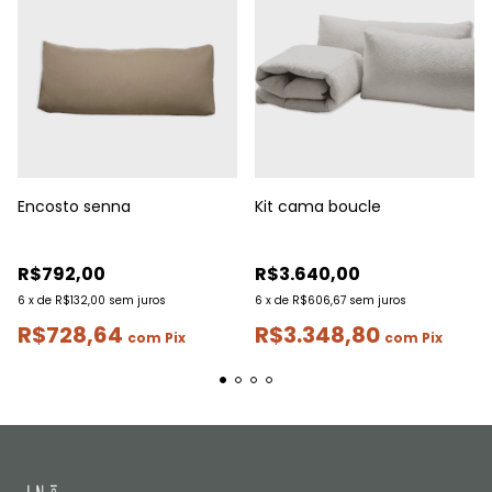
Encosto senna
Kit cama boucle
R$792,00
R$3.640,00
6
x
de
R$132,00
sem juros
6
x
de
R$606,67
sem juros
R$728,64
R$3.348,80
com
Pix
com
Pix