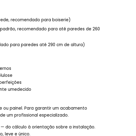
arede, recomendado para boiserie)
da padrão, recomendado para até paredes de 260
dado para paredes até 290 cm de altura)
ternos
lulose
mperfeições
mente umedecido
de ou painel. Para garantir um acabamento
e um profissional especializado.
 do cálculo à orientação sobre a instalação.
, leve e único.