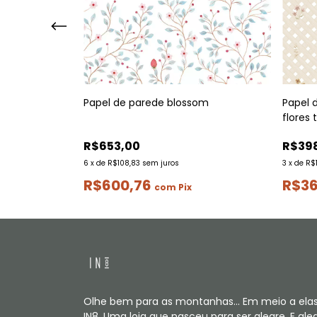
Papel 
Papel de parede blossom
flores 
R$39
R$653,00
3
x
de
R$
6
x
de
R$108,83
sem juros
R$36
R$600,76
com
Pix
Olhe bem para as montanhas... Em meio a elas
IN8. Uma loja que nasceu para ser alegre. E aleg