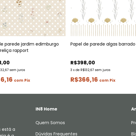
de parede jardim edimburgo
Papel de parede algas barrado
treliça rapport
8,00
R$398,00
132,67
sem juros
3
x
de
R$132,67
sem juros
6,16
R$366,16
com
Pix
com
Pix
IN8 Home
Ar
Quem Somos
Pr
 está a
Dúvidas Frequentes
Bl
ria é a