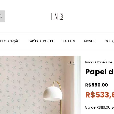
DECORAÇÃO
PAPÉIS DE PAREDE
TAPETES
MÓVEIS
COLEÇ
Início
>
Papéis de 
1
/
4
Papel d
R$580,00
R$533,
5
x de
R$116,00
s