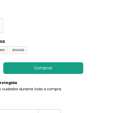
100
100
300x100
rotegida
s cuidados durante toda a compra.
EP:
Alterar CEP