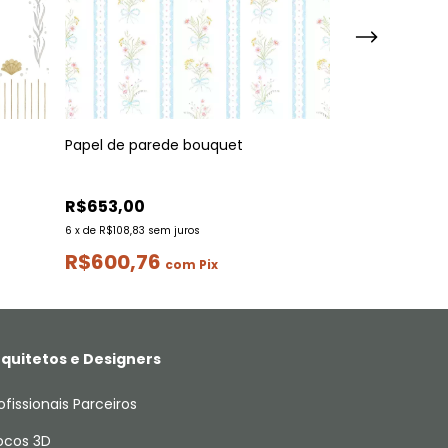
Papel de parede bouquet
Papel de pared
cerejas framb
R$653,00
R$398,00
6
x
de
R$108,83
sem juros
3
x
de
R$132,67
sem
R$600,76
R$366,16
com
Pix
quitetos e Designers
ofissionais Parceiros
ocos 3D