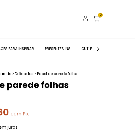
0
ÕES PARA INSPIRAR
PRESENTES IN8
OUTLET
BLOG IN8
Parede
>
Delicados
>
Papel de parede folhas
e parede folhas
60
com
Pix
em juros