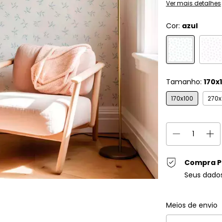
Ver mais detalhes
Cor:
azul
Tamanho:
170x
170x100
270x
Compra P
Seus dado
Entregas para o C
Meios de envio