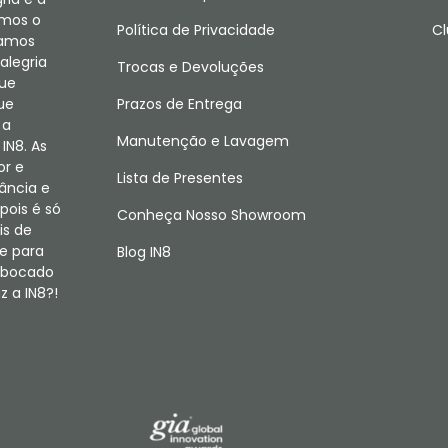
amos o
Política de Privacidade
Cl
camos
alegria
Trocas e Devoluções
que
ue
Prazos de Entrega
 a
Manutenção e Lavagem
IN8. As
or e
Lista de Presentes
fância e
pois é só
Conheça Nosso Showroom
is de
e para
Blog IN8
m bocado
 a IN8?!