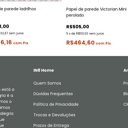
e parede ladrilhos
Papel de parede Victorian Mini
perolado
8,00
R$505,00
132,67
sem juros
5
x
de
R$101,00
sem juros
6,16
R$464,60
com
Pix
com
Pix
IN8 Home
Ar
Quem Somos
Pr
 está a
Dúvidas Frequentes
Bl
ria é a
amos o
Política de Privacidade
Cl
camos
alegria
Trocas e Devoluções
que
ue
Prazos de Entrega