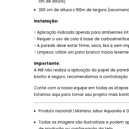
cm de altura)
300 cm de altura x 100m de largura (recomen
Instalação:
- Aplicação indicada apenas para ambientes in
- Requer o uso de cola à base de carboximetilce
- A parede deve estar firme, seca, lisa e sem i
- Limpeza: utilize um pano branco macio leve
Importante:
A IN8 não realiza a aplicação do papel de pare
bonito e seguro, recomendamos a contratação d
Conte com a nossa equipe em todas as etapas —
Estamos aqui para tornar seu projeto mais bonito
Produto nacional | Mariana Jabur Aquarela e 
Todas as imagens são ilustrativas e podem a
de produção ou configuração da tela