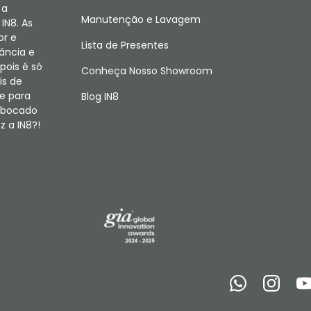
 a
Manutenção e Lavagem
IN8. As
or e
Lista de Presentes
fância e
pois é só
Conheça Nosso Showroom
is de
e para
Blog IN8
m bocado
 a IN8?!