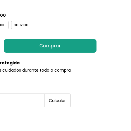
100
100
300x100
rotegida
s cuidados durante toda a compra.
EP:
Alterar CEP
Calcular