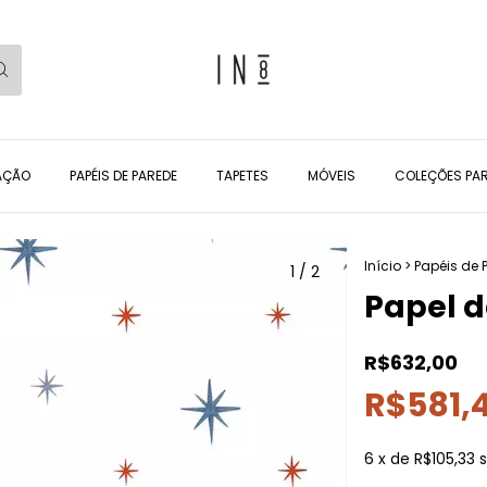
AÇÃO
PAPÉIS DE PAREDE
TAPETES
MÓVEIS
COLEÇÕES PAR
Início
>
Papéis de 
1
/
2
Papel d
R$632,00
R$581,
6
x de
R$105,33