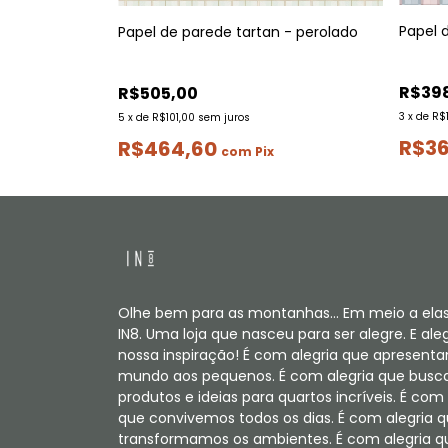
Papel d
Papel de parede tartan - perolado
 mix
R$39
R$505,00
3
x
de
R$
5
x
de
R$101,00
sem juros
R$36
R$464,60
com
Pix
Olhe bem para as montanhas... Em meio a elas
IN8. Uma loja que nasceu para ser alegre. E aleg
nossa inspiração! É com alegria que apresent
mundo aos pequenos. É com alegria que bus
produtos e ideias para quartos incríveis. É com 
que convivemos todos os dias. É com alegria 
transformamos os ambientes. É com alegria q