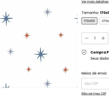
Ver mais detalhes
Tamanho:
170x
170x100
270x
Compra P
Seus dado
Entregas para o C
Meios de envio
Não sei meu CEP