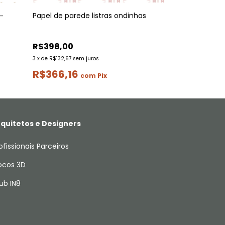
Papel de parede listras ondinhas
Papel de pared
 -
R$398,00
R$398,00
3
x
de
R$132,67
sem juros
3
x
de
R$132,67
sem
R$366,16
R$366,16
com
Pix
quitetos e Designers
ofissionais Parceiros
ocos 3D
ub IN8