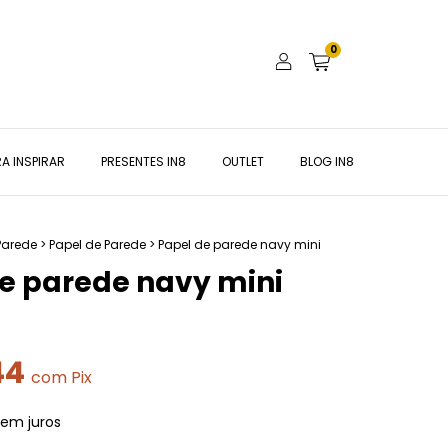
0
A INSPIRAR
PRESENTES IN8
OUTLET
BLOG IN8
Parede
>
Papel de Parede
>
Papel de parede navy mini
e parede navy mini
44
com
Pix
sem juros