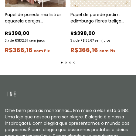
Papel de parede jardim
Papel de parede mix listras
edimburgo flores treliça
aquarela cerejas
rapport
framboesas
R$398,00
R$398,00
3
x
de
R$132,67
sem juros
3
x
de
R$132,67
sem juros
R$366,16
R$366,16
com
Pix
com
Pix
Olhe bem para as montanhas... Em meio a elas está a IN8.
Uma loja que nasceu para ser alegre. E alegria é a nossa
inspiração! É com alegria que apresentamos o mundo aos
pequenos. É com alegria que buscamos produtos e ideias