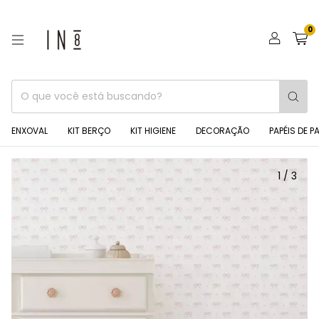
0
ENXOVAL
KIT BERÇO
KIT HIGIENE
DECORAÇÃO
PAPÉIS DE P
1
/
3