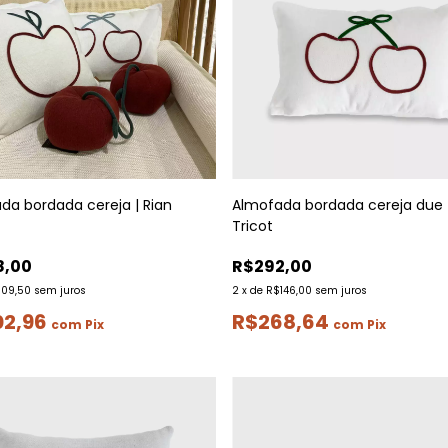
da bordada cereja | Rian
Almofada bordada cereja due |
Tricot
8,00
R$292,00
109,50
sem juros
2
x
de
R$146,00
sem juros
02,96
R$268,64
com
Pix
com
Pix