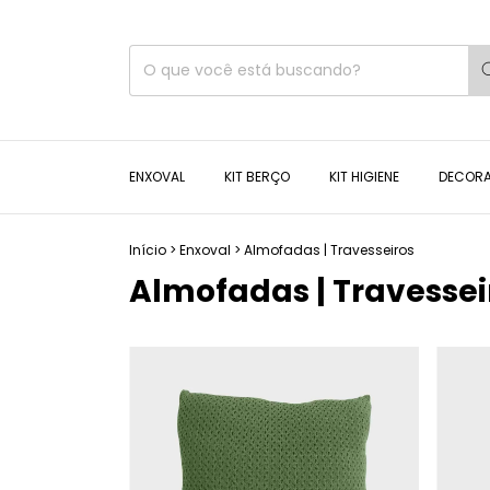
ENXOVAL
KIT BERÇO
KIT HIGIENE
DECOR
Início
>
Enxoval
>
Almofadas | Travesseiros
Almofadas | Travessei