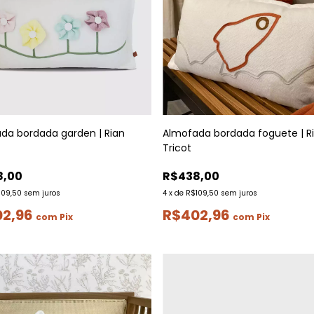
da bordada garden | Rian
Almofada bordada foguete | R
Tricot
8,00
R$438,00
109,50
sem juros
4
x
de
R$109,50
sem juros
02,96
R$402,96
com
Pix
com
Pix