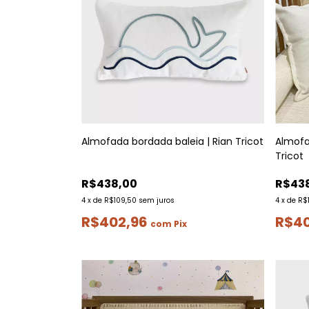
Almofada bordada baleia | Rian Tricot
Almofa
Tricot
R$438,00
R$43
4
x
de
R$109,50
sem juros
4
x
de
R$
R$402,96
R$4
com
Pix