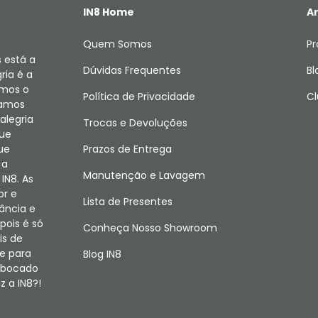
IN8 Home
Ar
Quem Somos
Pr
 está a
Dúvidas Frequentes
Bl
ria é a
amos o
Política de Privacidade
Cl
camos
alegria
Trocas e Devoluções
que
ue
Prazos de Entrega
 a
Manutenção e Lavagem
IN8. As
or e
Lista de Presentes
fância e
pois é só
Conheça Nosso Showroom
is de
e para
Blog IN8
m bocado
 a IN8?!