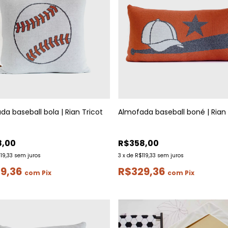
a baseball bola | Rian Tricot
Almofada baseball boné | Rian 
8,00
R$358,00
19,33
sem juros
3
x
de
R$119,33
sem juros
9,36
R$329,36
com
Pix
com
Pix