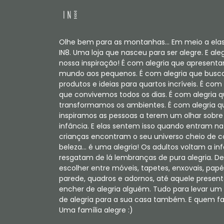
Olhe bem para as montanhas... Em meio a elas
IN8. Uma loja que nasceu para ser alegre. E aleg
nossa inspiração! É com alegria que apresent
mundo aos pequenos. É com alegria que bus
produtos e ideias para quartos incríveis. É com 
que convivemos todos os dias. É com alegria 
transformamos os ambientes. É com alegria q
inspiramos as pessoas a terem um olhar sobre
infância. E elas sentem isso quando entram na 
crianças encontram o seu universo cheio de c
beleza... é uma alegria! Os adultos voltam a in
resgatam de lá lembranças de pura alegria. De
escolher entre móveis, tapetes, enxovais, papé
parede, quadros e adornos, até aquele present
encher de alegria alguém. Tudo para levar u
de alegria para a sua casa também. E quem faz
Uma família alegre :)