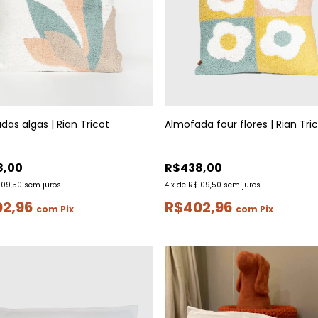
as algas | Rian Tricot
Almofada four flores | Rian Tri
8,00
R$438,00
109,50
sem juros
4
x
de
R$109,50
sem juros
02,96
R$402,96
com
Pix
com
Pix