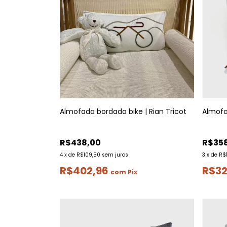
Almofada bordada bike | Rian Tricot
Almofad
R$438,00
R$35
4
x
de
R$109,50
sem juros
3
x
de
R$1
R$402,96
R$32
com
Pix