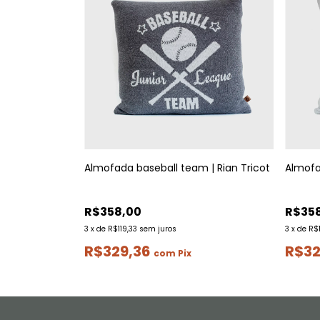
Almofada baseball team | Rian Tricot
Almofa
R$358,00
R$35
3
x
de
R$119,33
sem juros
3
x
de
R$1
R$329,36
R$32
com
Pix