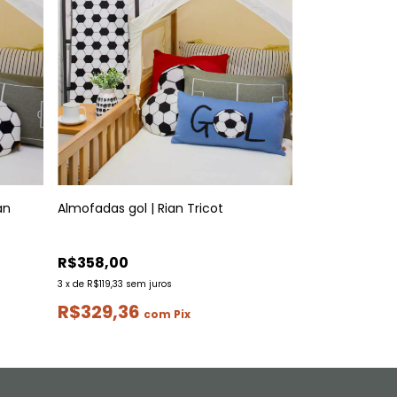
an
Almofadas gol | Rian Tricot
R$358,00
3
x
de
R$119,33
sem juros
R$329,36
com
Pix