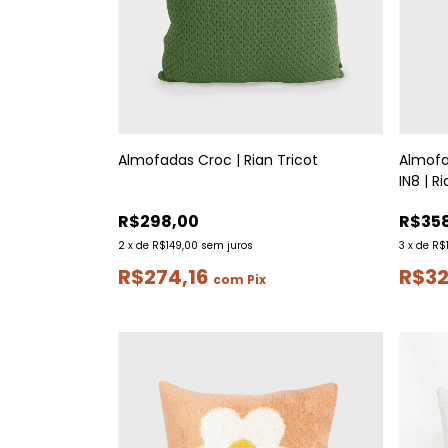
Almofadas Croc | Rian Tricot
Almofa
IN8 | R
R$298,00
R$35
2
x
de
R$149,00
sem juros
3
x
de
R$1
R$274,16
R$32
com
Pix