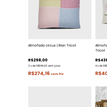
Almofada circus | Rian Tricot
Almofa
Tricot
R$298,00
R$43
2
x
de
R$149,00
sem juros
4
x
de
R$
R$274,16
R$4
com
Pix