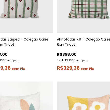
das Striped - Coleção Gales
Almofadas Kilt - Coleção Gales
ian Tricot
Rian Tricot
8,00
R$358,00
19,33
sem juros
3
x
de
R$119,33
sem juros
9,36
R$329,36
com
Pix
com
Pix