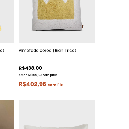
cot
Almofada coroa | Rian Tricot
R$438,00
4
x
de
R$109,50
sem juros
R$402,96
com
Pix