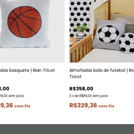
das basquete | Rian Tricot
Almofadas bola de futebol | Ri
Tricot
8,00
R$358,00
19,33
sem juros
3
x
de
R$119,33
sem juros
9,36
R$329,36
com
Pix
com
Pix