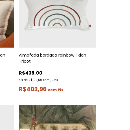
ian
Almofada bordada rainbow | Rian
Tricot
R$438,00
4
x
de
R$109,50
sem juros
R$402,96
com
Pix