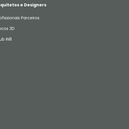
quitetos e Designers
ofissionais Parceiros
ocos 3D
ub IN8