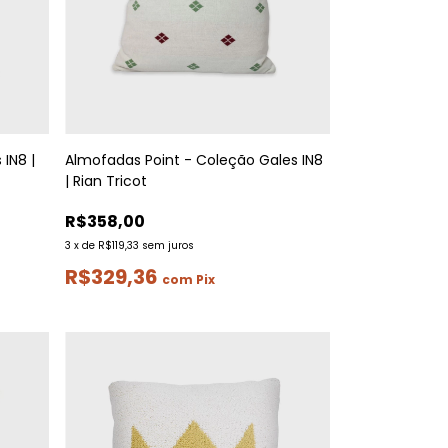
 IN8 |
Almofadas Point - Coleção Gales IN8
| Rian Tricot
R$358,00
3
x
de
R$119,33
sem juros
R$329,36
com
Pix