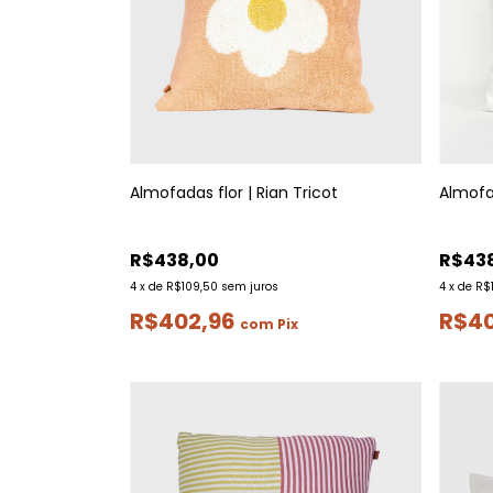
Almofadas flor | Rian Tricot
Almofad
R$438,00
R$43
4
x
de
R$109,50
sem juros
4
x
de
R$
R$402,96
R$4
com
Pix