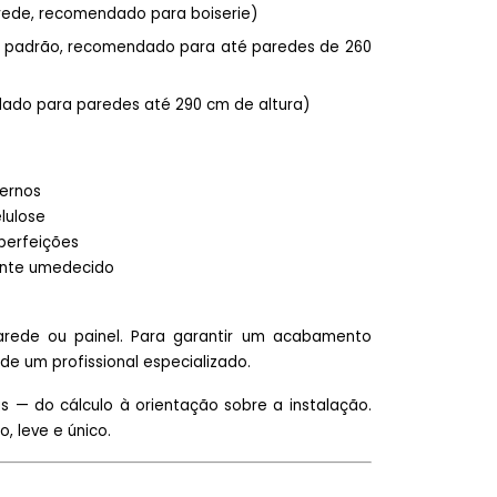
arede, recomendado para boiserie)
da padrão, recomendado para até paredes de 260
dado para paredes até 290 cm de altura)
ternos
lulose
mperfeições
mente umedecido
arede ou painel. Para garantir um acabamento
e um profissional especializado.
— do cálculo à orientação sobre a instalação.
, leve e único.