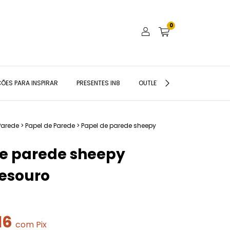
0
ÕES PARA INSPIRAR
PRESENTES IN8
OUTLET
BLOG IN8
Parede
>
Papel de Parede
>
Papel de parede sheepy
de parede sheepy
esouro
16
com
Pix