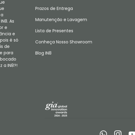
que
ue
Prazos de Entrega
 a
Manutenção e Lavagem
IN8. As
or e
Lista de Presentes
fância e
pois é só
Conheça Nosso Showroom
is de
e para
Blog IN8
m bocado
 a IN8?!