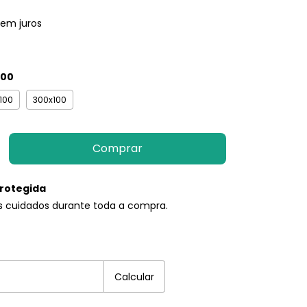
sem juros
100
100
300x100
rotegida
s cuidados durante toda a compra.
EP:
Alterar CEP
Calcular