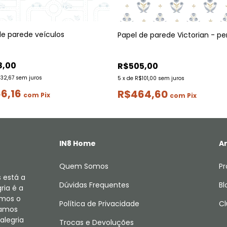
de parede veículos
Papel de parede Victorian - pe
8,00
R$505,00
132,67
sem juros
5
x
de
R$101,00
sem juros
6,16
R$464,60
com
Pix
com
Pix
IN8 Home
Ar
Quem Somos
Pr
 está a
Dúvidas Frequentes
Bl
ria é a
amos o
Política de Privacidade
Cl
camos
alegria
Trocas e Devoluções