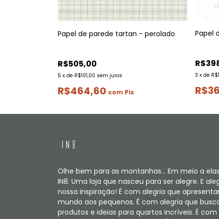
Papel 
Papel de parede tartan - perolado
 e asteriscos
R$39
R$505,00
3
x
de
R$
5
x
de
R$101,00
sem juros
R$36
R$464,60
com
Pix
Olhe bem para as montanhas... Em meio a elas
IN8. Uma loja que nasceu para ser alegre. E aleg
nossa inspiração! É com alegria que apresent
mundo aos pequenos. É com alegria que bus
produtos e ideias para quartos incríveis. É com 