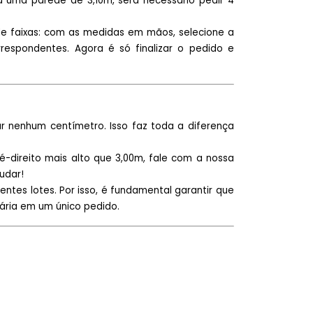
ra uma parede de 3,10m, será necessário pedir 4
e faixas: com as medidas em mãos, selecione a
respondentes. Agora é só finalizar o pedido e
r nenhum centímetro. Isso faz toda a diferença
pé-direito mais alto que 3,00m, fale com a nossa
udar!
entes lotes. Por isso, é fundamental garantir que
ária em um único pedido.