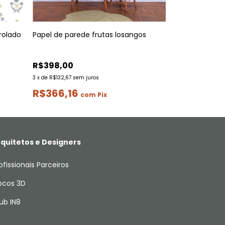
rolado
Papel de parede frutas losangos
Papel de pared
R$398,00
R$398,00
3
x
de
R$132,67
sem juros
3
x
de
R$132,67
sem
R$366,16
R$366,16
com
Pix
quitetos e Designers
ofissionais Parceiros
ocos 3D
ub IN8